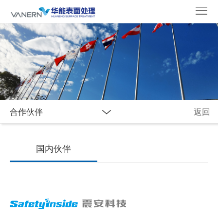
首
页
关
于
新
我
闻
合
们
资
作
应
合作伙伴
返回
讯
伙
用
产
伴
与
品
国内伙伴
创
中
新
心