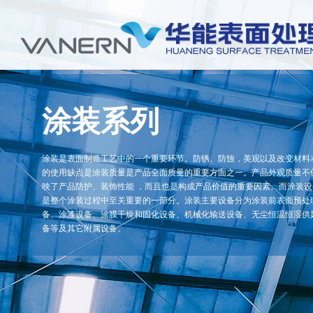
涂装系列
涂装是表面制造工艺中的一个重要环节。防锈、防蚀，美观以及改变材料
的使用缺点是涂装质量是产品全面质量的重要方面之一。产品外观质量不
映了产品防护、装饰性能 ，而且也是构成产品价值的重要因素。而涂装设
是整个涂装过程中至关重要的一部分。涂装主要设备分为涂装前表面预处
备、涂漆设备、涂膜干燥和固化设备、机械化输送设备、无尘恒温恒湿供
备等及其它附属设备。