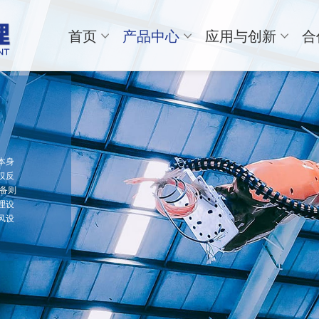
首页
产品中心
应用与创新
合
本身
仅反
备则
理设
风设