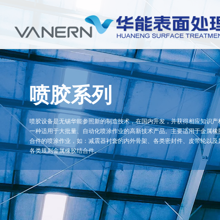
喷胶系列
喷胶设备是无锡华能参照新的制造技术，在国内开发，并获得相应知识产
一种适用于大批量、自动化喷涂作业的高新技术产品。主要适用于金属橡
合件的喷涂作业，如：减震器衬套的内外骨架、各类密封件、皮带轮以及
各类规则金属橡胶结合件。